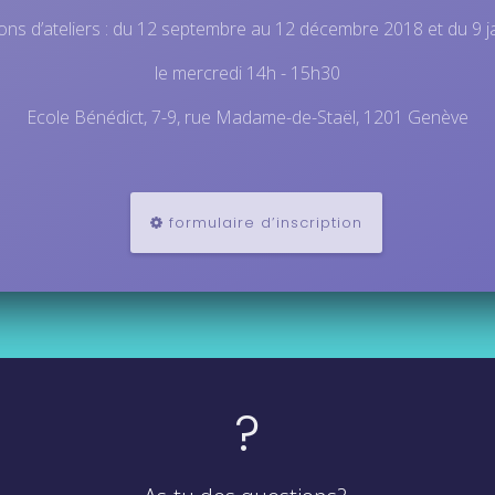
ns d’ateliers : du 12 septembre au 12 décembre 2018 et du 9 ja
le mercredi 14h - 15h30
Ecole Bénédict, 7-9, rue Madame-de-Staël, 1201 Genève
formulaire d’inscription
?